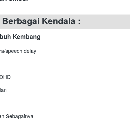
Berbagai Kendala :
mbuh Kembang
ra/speech delay
 ADHD
lan
dan Sebagainya