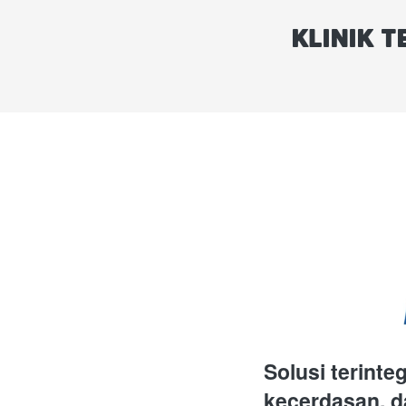
KLINIK T
Solusi terint
kecerdasan, d