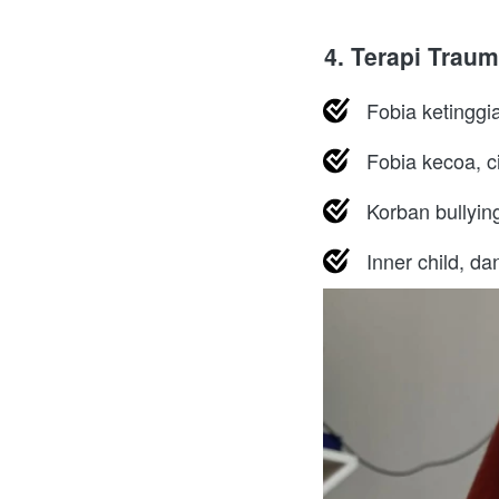
4. Terapi Trau
Fobia ketinggia
Fobia kecoa, ci
Korban bullyin
Inner child, d