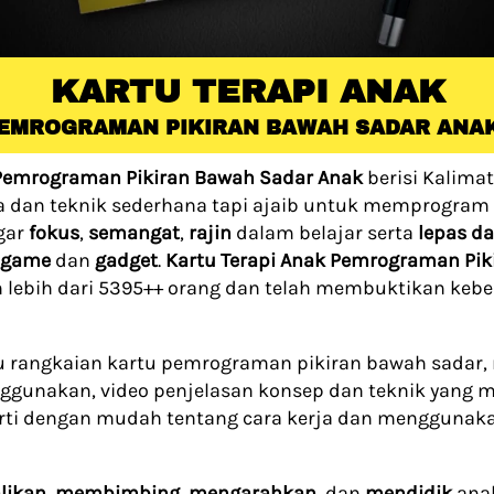
KARTU TERAPI ANAK
EMROGRAMAN PIKIRAN BAWAH SADAR ANA
 Pemrograman Pikiran Bawah Sadar Anak
 berisi Kalimat
 dan teknik sederhana tapi ajaib untuk memprogram 
ar 
fokus
, 
semangat
, 
rajin
 dalam belajar serta 
 game
 dan 
gadget
. 
Kartu Terapi Anak Pemrograman Pik
n lebih dari 5395++ orang dan telah membuktikan kebe
atu rangkaian kartu pemrograman pikiran bawah sadar,
ggunakan, video penjelasan konsep dan teknik yang m
i dengan mudah tentang cara kerja dan menggunakan
likan
, 
membimbing
, 
mengarahkan
, dan 
mendidik 
ana