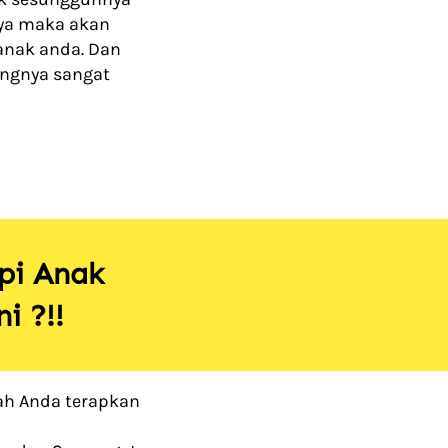
ya maka akan 
ak anda. Dan 
ngnya sangat 
i Anak 
i ?!!
ah Anda terapkan 