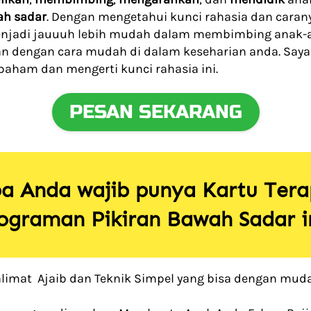
ah sadar
. Dengan mengetahui kunci rahasia dan caran
jadi jauuuh lebih mudah dalam membimbing anak-an
an dengan cara mudah di dalam keseharian anda. Saya
paham dan mengerti kunci rahasia ini.  
PESAN SEKARANG
`
 Anda wajib punya Kartu Terap
graman Pikiran Bawah Sadar in
alimat  Ajaib dan Teknik Simpel yang bisa dengan mud