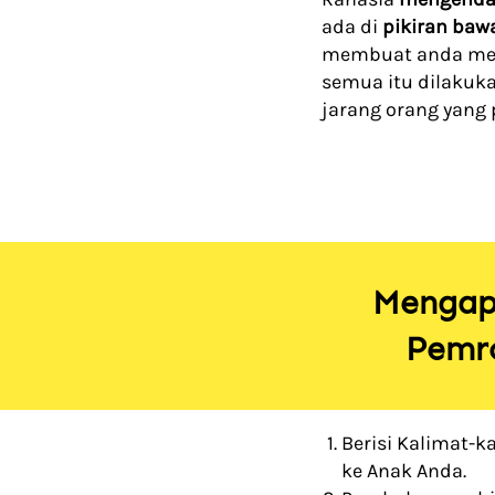
ada di 
pikiran baw
membuat anda men
semua itu dilakuk
jarang orang yang 
Mengapa
Pemro
Berisi Kalimat-k
ke Anak Anda.