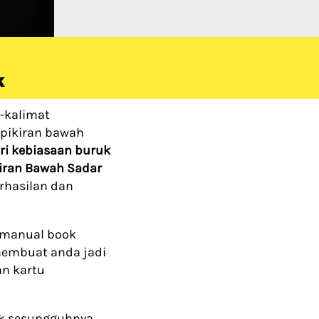
K
-kalimat 
pikiran bawah 
lepas dari kebiasaan buruk 
iran Bawah Sadar
rhasilan dan 
 manual book 
embuat anda jadi 
 kartu 
k sesungguhnya 