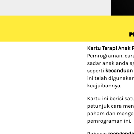
P
Kartu Terapi Anak
Pemrograman, cara
sadar anak anda ag
seperti 
kecanduan
ini telah digunaka
keajaibannya.
Kartu ini berisi s
petunjuk cara men
paham dan mengert
pemrograman ini.
Rahasia 
mengenda