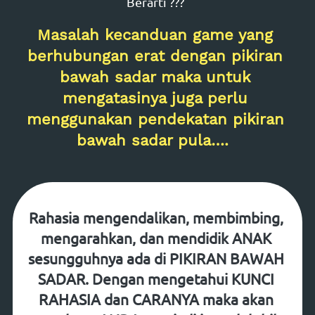
Berarti ???  
Masalah kecanduan game yang 
berhubungan erat dengan pikiran 
bawah sadar maka untuk 
mengatasinya juga perlu 
menggunakan pendekatan pikiran 
bawah sadar pula….  
Rahasia 
mengendalikan
, 
membimbing
, 
mengarahkan
, dan 
mendidik ANAK 
sesungguhnya ada di 
PIKIRAN BAWAH 
SADAR
. Dengan mengetahui KUNCI 
RAHASIA dan CARANYA maka akan 