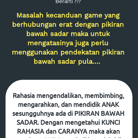
Berarti ???  
Masalah kecanduan game yang 
berhubungan erat dengan pikiran 
bawah sadar maka untuk 
mengatasinya juga perlu 
menggunakan pendekatan pikiran 
bawah sadar pula….  
Rahasia 
mengendalikan
, 
membimbing
, 
mengarahkan
, dan 
mendidik ANAK 
sesungguhnya ada di 
PIKIRAN BAWAH 
SADAR
. Dengan mengetahui KUNCI 
RAHASIA dan CARANYA maka akan 