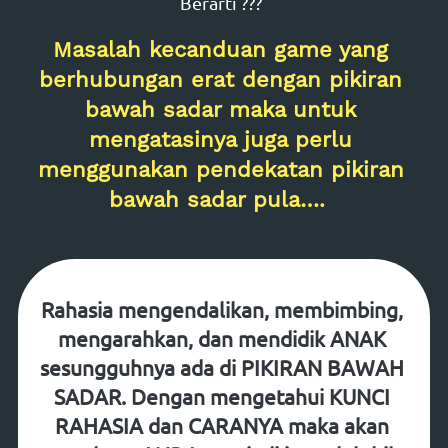
Berarti ???  
Masalah kecanduan game yang 
berhubungan erat dengan pikiran 
bawah sadar maka untuk 
mengatasinya juga perlu 
menggunakan pendekatan pikiran 
bawah sadar pula….  
Rahasia 
mengendalikan
, 
membimbing
, 
mengarahkan
, dan 
mendidik ANAK 
sesungguhnya ada di 
PIKIRAN BAWAH 
SADAR
. Dengan mengetahui KUNCI 
RAHASIA dan CARANYA maka akan 