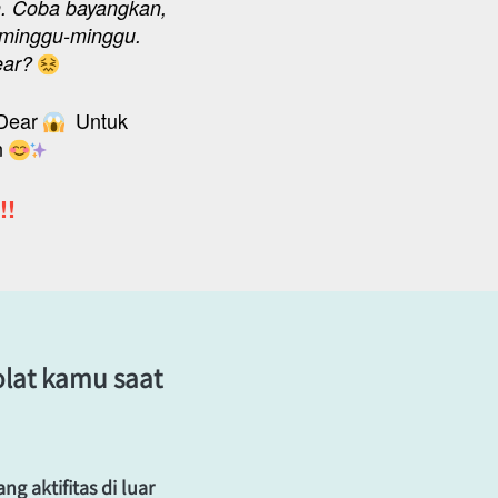
h. Coba bayangkan, 
rminggu-minggu. 
ear? 
Dear 
  Untuk 
 
! 
lat kamu saat 
aktifitas di luar 