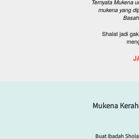
Ternyata Mukena um
mukena yang dip
Basah,
Shalat jadi ga
meng
J
Mukena Kerah 
Buat ibadah Sholat