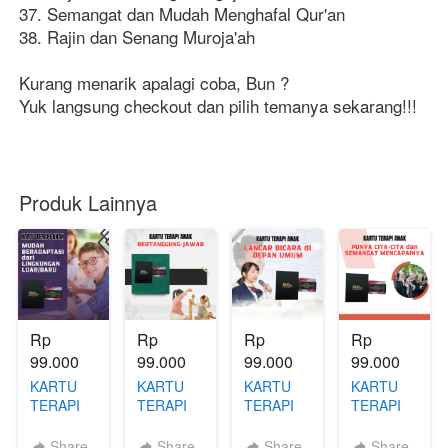
37. Semangat dan Mudah Menghafal Qur'an
38. Rajin dan Senang Muroja'ah
Kurang menarik apalagi coba, Bun ?
Yuk langsung checkout dan pilih temanya sekarang!!!
Produk Lainnya
Rp 
Rp 
Rp 
Rp 
99.000
99.000
99.000
99.000
KARTU
KARTU
KARTU
KARTU
TERAPI
TERAPI
TERAPI
TERAPI
ANAK
ANAK
ANAK
ANAK
OKE
OKE
OKE
OKE
Share
Share
Share
Share